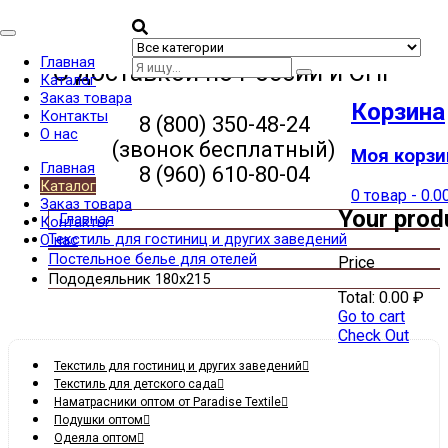
Categories
Главная
С доставкой по России и СНГ
Каталог
Заказ товара
Корзина
Контакты
8 (800) 350-48-24
О нас
(звонок бесплатный)
Моя корзи
Главная
8 (960) 610-80-04
Каталог
0 товар
-
0.0
Заказ товара
Your prod
Контакты
Текстиль для гостиниц и других заведений
О нас
Постельное белье для отелей
Price
Пододеяльник 180х215
Total:
0.00
₽
Go to cart
Check Out
Текстиль для гостиниц и других заведений
Текстиль для детского сада
Наматрасники оптом от Paradise Textile
Подушки оптом
Одеяла оптом