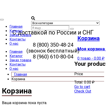
Categories
Главная
Каталог
С доставкой по России и СНГ
Заказ товара
Корзина
Контакты
О нас
8 (800) 350-48-24
Моя корзина 
(звонок бесплатный)
Главная
8 (960) 610-80-04
Каталог
0 товар
-
0.00
₽
Заказ товара
Your produc
Контакты
О нас
Price
Корзина
Total:
0.00
₽
Go to cart
Корзина
Check Out
Ваша корзина пока пуста.