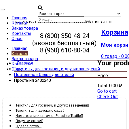
Categories
Главная
С доставкой по России и СНГ
Каталог
Заказ товара
Корзина
Контакты
8 (800) 350-48-24
О нас
(звонок бесплатный)
Моя корзи
Главная
8 (960) 610-80-04
Каталог
0 товар
-
0.0
Заказ товара
Your prod
Контакты
Текстиль для гостиниц и других заведений
О нас
Постельное белье для отелей
Price
Простыня 240х240
Total:
0.00
₽
Go to cart
Check Out
Текстиль для гостиниц и других заведений
Текстиль для детского сада
Наматрасники оптом от Paradise Textile
Подушки оптом
Одеяла оптом