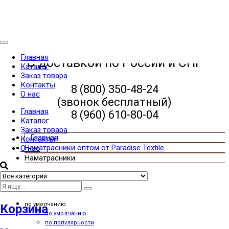
Categories
Главная
С доставкой по России и СНГ
Каталог
Заказ товара
Контакты
8 (800) 350-48-24
О нас
(звонок бесплатный)
Главная
8 (960) 610-80-04
Каталог
Заказ товара
Контакты
Наматрасники оптом от Paradise Textile
О нас
Наматрасники
По сетке
Списком
Сортировать по
по умолчанию
Корзина
по умолчанию
по популярности