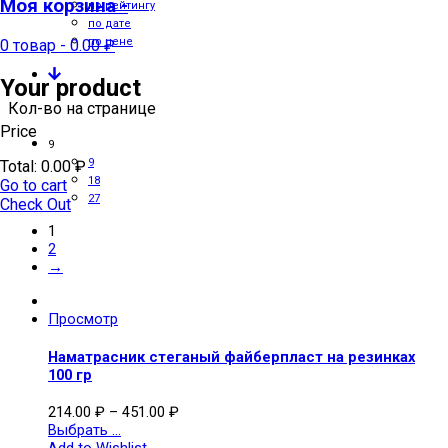
Моя корзина -
по рейтингу
по дате
по цене
0 товар
-
0.00
₽
Your product
Кол-во на странице
Price
9
9
Total:
0.00
₽
18
Go to cart
27
Check Out
1
2
→
Просмотр
Наматрасник стеганый файберпласт на резинках
100 гр
214.00
₽
–
451.00
₽
Выбрать ...