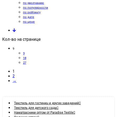
по умолчанию
по популярности
по рейтингу
по дате
по цене
Кол-во на странице
9
9
18
27
1
2
→
Текстиль для гостиниц и других заведений
Текстиль для детского сада
Наматрасники оптом от Paradise Textile