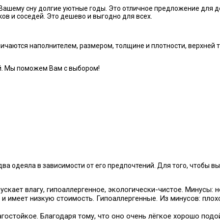
ашему сну долгие уютные годы. Это отличное предложение для де
ов и соседей. Это дешево и выгодно для всех.
чаются наполнителем, размером, толщине и плотности, верхней тк
й. Мы поможем Вам с выбором!
а одеяла в зависимости от его предпочтений. Для того, чтобы в
ускает влагу, гипоаллергенное, экологически-чистое. Минусы: 
 и имеет низкую стоимость. Гипоаллергенные. Из минусов: пло
агостойкое. Благодаря тому, что оно очень лёгкое хорошо подо