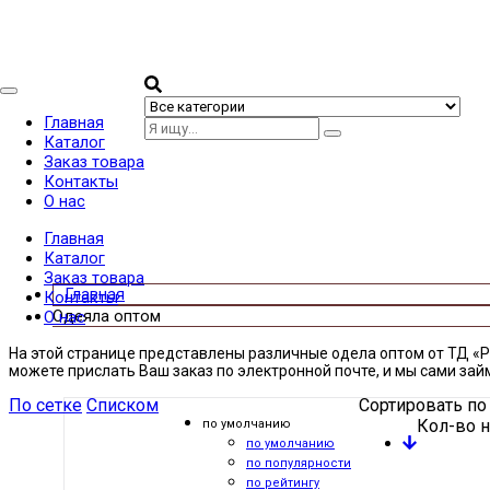
Categories
Главная
Каталог
Заказ товара
Контакты
О нас
Главная
Каталог
Заказ товара
Контакты
Одеяла оптом
О нас
На этой странице представлены различные одела оптом от ТД «P
можете прислать Ваш заказ по электронной почте, и мы сами за
По сетке
Списком
Сортировать по
Кол-во н
по умолчанию
по умолчанию
по популярности
по рейтингу