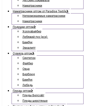
Детские покрывала
Наматрасники
Наматрасники оптом от Paradise Textile
Непромокаемые наматрасники
Наматрасники
Подушки оптом
Холлофайбер
Лебяжий пух (иск).
Бамбук
Эвкалипт
Одеяла оптом
Синтепон
Файбер
Овца
Верблюд
Бамбук
Лебедь
Пледы оптом
Пледы Велсофт
Пледы шерстяные