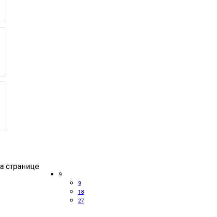
а странице
9
9
18
27