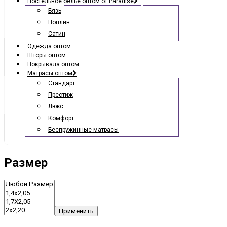
Постельное белье оптом от Paradise
Бязь
Поплин
Сатин
Одежда оптом
Шторы оптом
Покрывала оптом
Матрасы оптом
Стандарт
Престиж
Люкс
Комфорт
Беспружинные матрасы
Размер
Применить