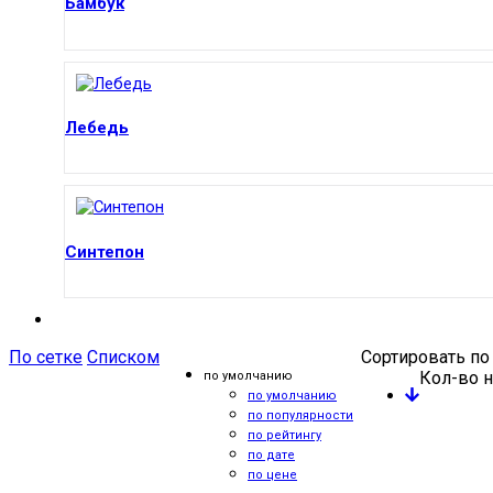
Бамбук
Лебедь
Синтепон
По сетке
Списком
Сортировать по
Кол-во н
по умолчанию
по умолчанию
по популярности
по рейтингу
по дате
по цене