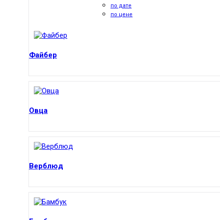
по дате
по цене
Файбер
Овца
Верблюд