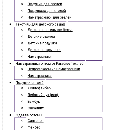
Подушки для отелей
Покрывала для отелей
Наматрасники для отелей
Текстиль для детского сада
Детское постельное белье
Детские одеяла
Детские подушки
Детские покрывала
Наматрасники
Наматрасники оптом от Paradise Textile
Непромокаемые наматрасники
Наматрасники
Подушки оптом
Холлофайбер
Лебяжий пух (иск).
Бамбук
Эвкалипт
Одеяла оптом
Синтепон
Файбер