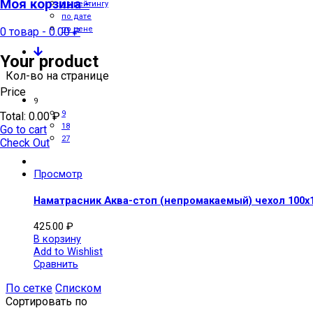
Моя корзина -
по рейтингу
по дате
по цене
0 товар
-
0.00
₽
Your product
Кол-во на странице
Price
9
9
Total:
0.00
₽
18
Go to cart
27
Check Out
Просмотр
Наматрасник Аква-стоп (непромакаемый) чехол 100х
425.00
₽
В корзину
Add to Wishlist
Сравнить
По сетке
Списком
Сортировать по