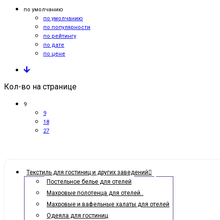
по умолчанию
по умолчанию
по популярности
по рейтингу
по дате
по цене
Кол-во на странице
9
9
18
27
Текстиль для гостиниц и других заведений
Постельное белье для отелей
Махровые полотенца для отелей .
Махровые и вафельные халаты для отелей
Одеяла для гостиниц