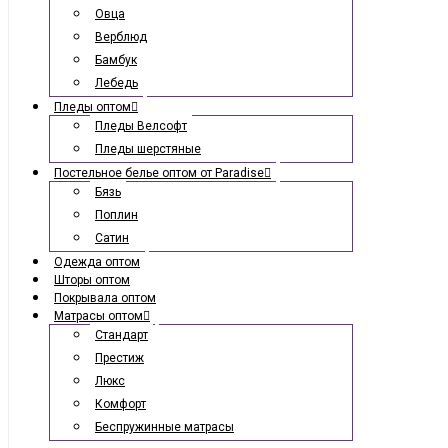
Овца
Верблюд
Бамбук
Лебедь
Пледы оптом
Пледы Велсофт
Пледы шерстяные
Постельное белье оптом от Paradise
Бязь
Поплин
Сатин
Одежда оптом
Шторы оптом
Покрывала оптом
Матрасы оптом
Стандарт
Престиж
Люкс
Комфорт
Беспружинные матрасы