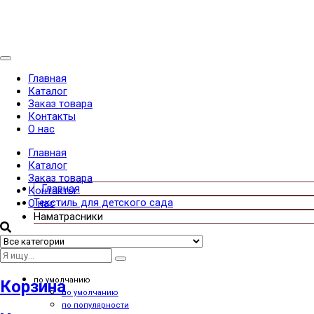
Categories
Главная
Каталог
Заказ товара
Контакты
О нас
Главная
Каталог
Заказ товара
Контакты
Текстиль для детского сада
О нас
Наматрасники
По сетке
Списком
Сортировать по
по умолчанию
Корзина
по умолчанию
по популярности