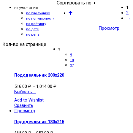
Сортировать по
1
по умолчанию
2
по умолчанию
→
по популярности
по рейтингу
Просмотр
по дате
по цене
Кол-во на странице
9
9
18
27
Пододеяльник 200х220
516.00
₽
–
1,014.00
₽
Выбрать ...
Add to Wishlist
Сравнить
Просмотр
Пододеяльник 180х215
465.00
₽
–
957.00
₽