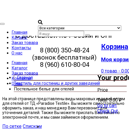
Categories
Главная
С доставкой по России и СНГ
Каталог
Заказ товара
Корзина
Контакты
8 (800) 350-48-24
О нас
(звонок бесплатный)
Моя корзи
Главная
8 (960) 610-80-04
Каталог
0 товар
-
0.0
Заказ товара
Your prod
Контакты
Текстиль для гостиниц и других заведений
О нас
Постельное белье для отелей
Price
На этой странице представлены виды махровых изделий оптом
Total:
0.00
₽
для отелей от ТД «Paradise Textile». Вы можете самостоятельно
Go to cart
оформить заказ, и наш менеджер Вам перезвонит для
Check Out
уточнения деталей. Также Вы можете прислать Ваш заказ по
электронной почте, и мы сами займемся оформлением.
По сетке
Списком