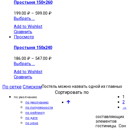
Простыня 150×260
199.00
₽
–
599.00
₽
Выбрать ...
Add to Wishlist
Сравнить
Просмотр
Простыня 150х240
186.00
₽
–
547.00
₽
Выбрать ...
Add to Wishlist
Сравнить
По сетке
Списком
Постель можно назвать одной из главных
Сортировать по
1
по умолчанию
2
по умолчанию
→
по популярности
по рейтингу
составляющих
по дате
элементов
по цене
гостиницы. Сон